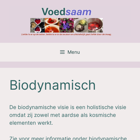
Ga
naar
de
inhoud
Menu
Biodynamisch
De biodynamische visie is een holistische visie
omdat zij zowel met aardse als kosmische
elementen werkt.
Zie voor meer informatie onder
biodynamische